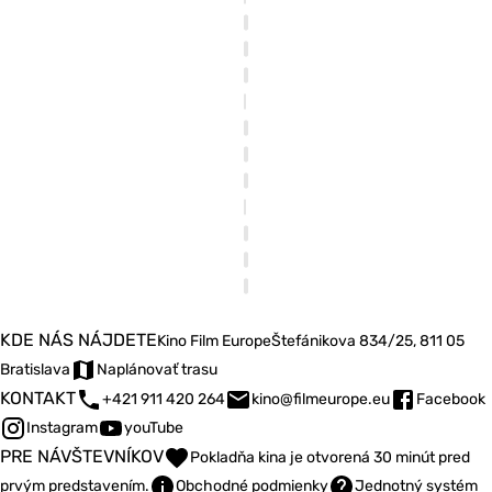
KDE NÁS NÁJDETE
Kino Film Europe
Štefánikova 834/25, 811 05
Bratislava
Naplánovať trasu
KONTAKT
+421 911 420 264
kino@filmeurope.eu
Facebook
Instagram
youTube
PRE NÁVŠTEVNÍKOV
Pokladňa kina je otvorená 30 minút pred
prvým predstavením.
Obchodné podmienky
Jednotný systém