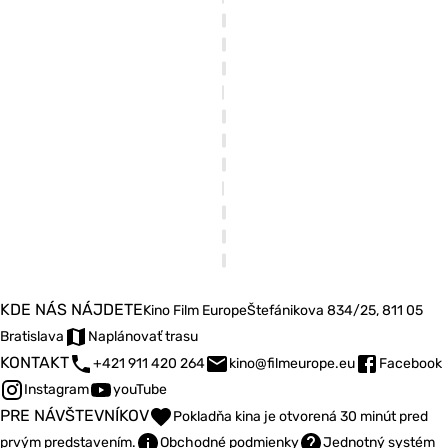
KDE NÁS NÁJDETE
Kino Film Europe
Štefánikova 834/25, 811 05
Bratislava
Naplánovať trasu
KONTAKT
+421 911 420 264
kino@filmeurope.eu
Facebook
Instagram
youTube
PRE NÁVŠTEVNÍKOV
Pokladňa kina je otvorená 30 minút pred
prvým predstavením.
Obchodné podmienky
Jednotný systém