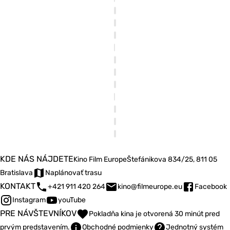
KDE NÁS NÁJDETE
Kino Film Europe
Štefánikova 834/25, 811 05
Bratislava
Naplánovať trasu
KONTAKT
+421 911 420 264
kino@filmeurope.eu
Facebook
Instagram
youTube
PRE NÁVŠTEVNÍKOV
Pokladňa kina je otvorená 30 minút pred
prvým predstavením.
Obchodné podmienky
Jednotný systém