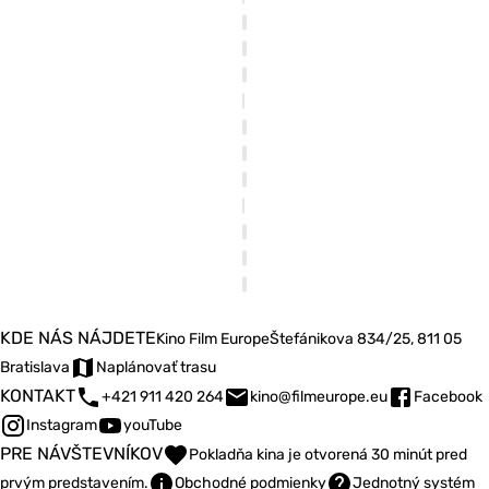
KDE NÁS NÁJDETE
Kino Film Europe
Štefánikova 834/25, 811 05
Bratislava
Naplánovať trasu
KONTAKT
+421 911 420 264
kino@filmeurope.eu
Facebook
Instagram
youTube
PRE NÁVŠTEVNÍKOV
Pokladňa kina je otvorená 30 minút pred
prvým predstavením.
Obchodné podmienky
Jednotný systém