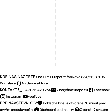
KDE NÁS NÁJDETE
Kino Film Europe
Štefánikova 834/25, 811 05
Bratislava
Naplánovať trasu
KONTAKT
+421 911 420 264
kino@filmeurope.eu
Facebook
Instagram
youTube
PRE NÁVŠTEVNÍKOV
Pokladňa kina je otvorená 30 minút pred
prvým predstavením.
Obchodné podmienky
Jednotný systém