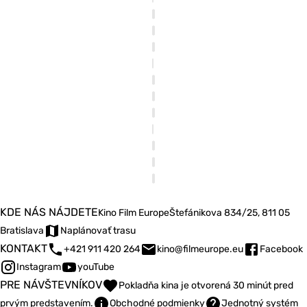
KDE NÁS NÁJDETE
Kino Film Europe
Štefánikova 834/25, 811 05
Bratislava
Naplánovať trasu
KONTAKT
+421 911 420 264
kino@filmeurope.eu
Facebook
Instagram
youTube
PRE NÁVŠTEVNÍKOV
Pokladňa kina je otvorená 30 minút pred
prvým predstavením.
Obchodné podmienky
Jednotný systém