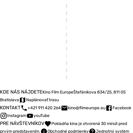
KDE NÁS NÁJDETE
Kino Film Europe
Štefánikova 834/25, 811 05
Bratislava
Naplánovať trasu
KONTAKT
+421 911 420 264
kino@filmeurope.eu
Facebook
Instagram
youTube
PRE NÁVŠTEVNÍKOV
Pokladňa kina je otvorená 30 minút pred
prvým predstavením.
Obchodné podmienky
Jednotný systém