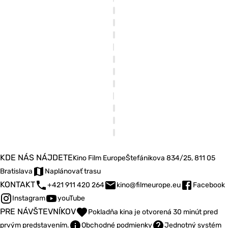
KDE NÁS NÁJDETE
Kino Film Europe
Štefánikova 834/25, 811 05
Bratislava
Naplánovať trasu
KONTAKT
+421 911 420 264
kino@filmeurope.eu
Facebook
Instagram
youTube
PRE NÁVŠTEVNÍKOV
Pokladňa kina je otvorená 30 minút pred
prvým predstavením.
Obchodné podmienky
Jednotný systém