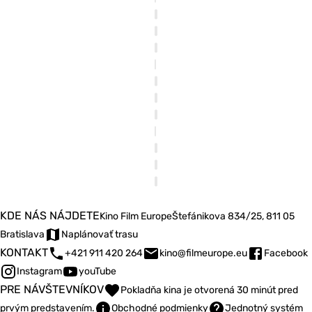
KDE NÁS NÁJDETE
Kino Film Europe
Štefánikova 834/25, 811 05
Bratislava
Naplánovať trasu
KONTAKT
+421 911 420 264
kino@filmeurope.eu
Facebook
Instagram
youTube
PRE NÁVŠTEVNÍKOV
Pokladňa kina je otvorená 30 minút pred
prvým predstavením.
Obchodné podmienky
Jednotný systém