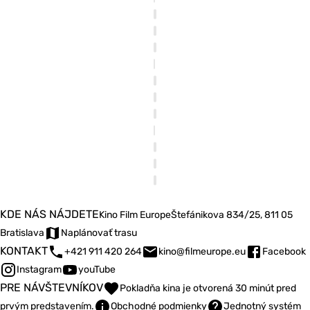
KDE NÁS NÁJDETE
Kino Film Europe
Štefánikova 834/25, 811 05
Bratislava
Naplánovať trasu
KONTAKT
+421 911 420 264
kino@filmeurope.eu
Facebook
Instagram
youTube
PRE NÁVŠTEVNÍKOV
Pokladňa kina je otvorená 30 minút pred
prvým predstavením.
Obchodné podmienky
Jednotný systém