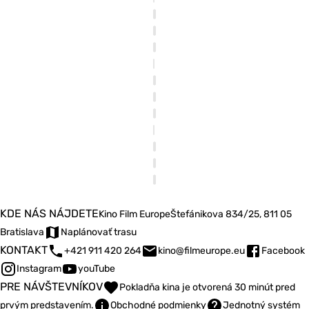
KDE NÁS NÁJDETE
Kino Film Europe
Štefánikova 834/25, 811 05
Bratislava
Naplánovať trasu
KONTAKT
+421 911 420 264
kino@filmeurope.eu
Facebook
Instagram
youTube
PRE NÁVŠTEVNÍKOV
Pokladňa kina je otvorená 30 minút pred
prvým predstavením.
Obchodné podmienky
Jednotný systém