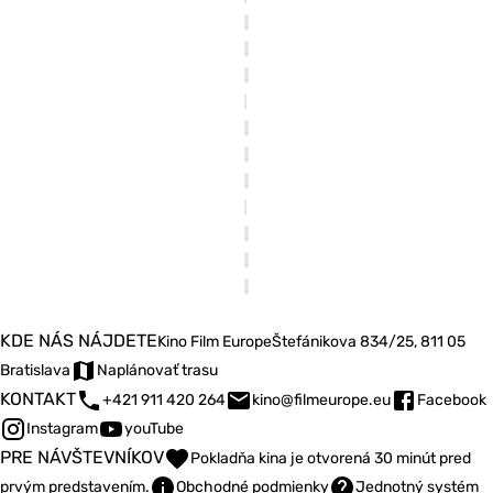
KDE NÁS NÁJDETE
Kino Film Europe
Štefánikova 834/25, 811 05
Bratislava
Naplánovať trasu
KONTAKT
+421 911 420 264
kino@filmeurope.eu
Facebook
Instagram
youTube
PRE NÁVŠTEVNÍKOV
Pokladňa kina je otvorená 30 minút pred
prvým predstavením.
Obchodné podmienky
Jednotný systém