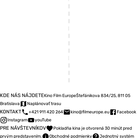
KDE NÁS NÁJDETE
Kino Film Europe
Štefánikova 834/25, 811 05
Bratislava
Naplánovať trasu
KONTAKT
+421 911 420 264
kino@filmeurope.eu
Facebook
Instagram
youTube
PRE NÁVŠTEVNÍKOV
Pokladňa kina je otvorená 30 minút pred
prvým predstavením.
Obchodné podmienky
Jednotný systém