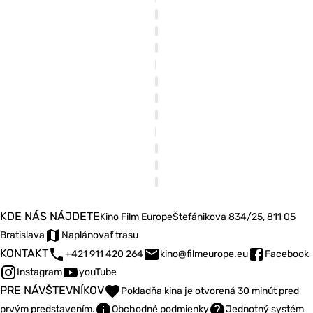
KDE NÁS NÁJDETE
Kino Film Europe
Štefánikova 834/25, 811 05
Bratislava
Naplánovať trasu
KONTAKT
+421 911 420 264
kino@filmeurope.eu
Facebook
Instagram
youTube
PRE NÁVŠTEVNÍKOV
Pokladňa kina je otvorená 30 minút pred
prvým predstavením.
Obchodné podmienky
Jednotný systém